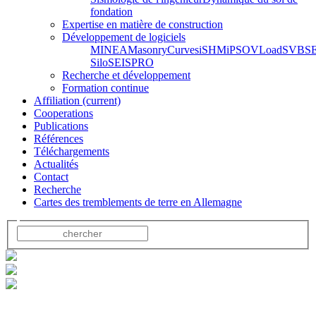
fondation
Expertise en matière de construction
Développement de logiciels
MINEA
MasonryCurves
iSHM
iPSO
VLoad
SVBS
Silo
SEISPRO
Recherche et développement
Formation continue
Affiliation
(current)
Cooperations
Publications
Références
Téléchargements
Actualités
Contact
Recherche
Cartes des tremblements de terre en Allemagne