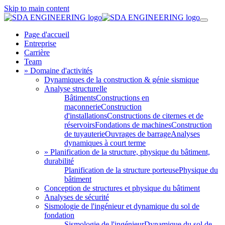
Skip to main content
Page d'accueil
Entreprise
Carrière
Team
» Domaine d'activités
Dynamiques de la construction & génie sismique
Analyse structurelle
Bâtiments
Constructions en
maçonnerie
Construction
d'installations
Constructions de citernes et de
réservoirs
Fondations de machines
Construction
de tuyauterie
Ouvrages de barrage
Analyses
dynamiques à court terme
» Planification de la structure, physique du bâtiment,
durabilité
Planification de la structure porteuse
Physique du
bâtiment
Conception de structures et physique du bâtiment
Analyses de sécurité
Sismologie de l'ingénieur et dynamique du sol de
fondation
Sismologie de l'ingénieur
Dynamique du sol de