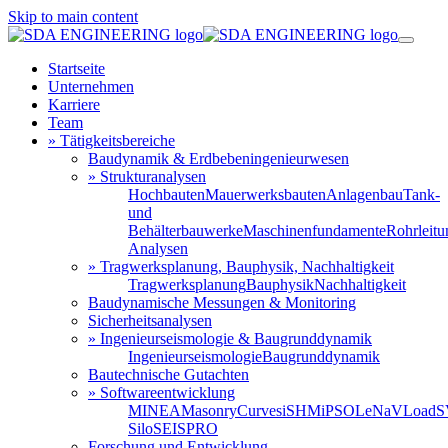
Skip to main content
Startseite
Unternehmen
Karriere
Team
» Tätigkeitsbereiche
Baudynamik & Erdbebeningenieurwesen
» Strukturanalysen
Hochbauten
Mauerwerksbauten
Anlagenbau
Tank-
und
Behälterbauwerke
Maschinenfundamente
Rohrleit
Analysen
» Tragwerksplanung, Bauphysik, Nachhaltigkeit
Tragwerksplanung
Bauphysik
Nachhaltigkeit
Baudynamische Messungen & Monitoring
Sicherheitsanalysen
» Ingenieurseismologie & Baugrunddynamik
Ingenieurseismologie
Baugrunddynamik
Bautechnische Gutachten
» Softwareentwicklung
MINEA
MasonryCurves
iSHM
iPSO
LeNa
VLoad
S
Silo
SEISPRO
Forschung und Entwicklung