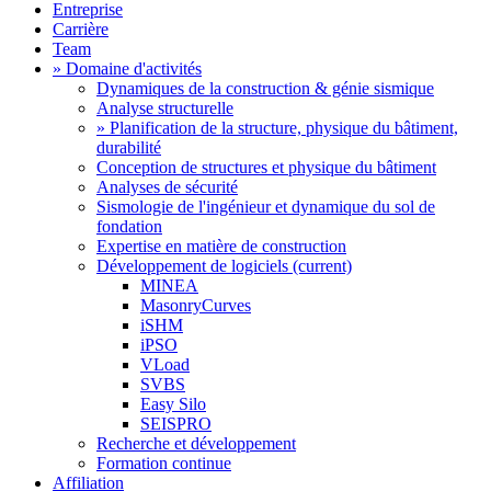
Entreprise
Carrière
Team
» Domaine d'activités
Dynamiques de la construction & génie sismique
Analyse structurelle
» Planification de la structure, physique du bâtiment,
durabilité
Conception de structures et physique du bâtiment
Analyses de sécurité
Sismologie de l'ingénieur et dynamique du sol de
fondation
Expertise en matière de construction
Développement de logiciels
(current)
MINEA
MasonryCurves
iSHM
iPSO
VLoad
SVBS
Easy Silo
SEISPRO
Recherche et développement
Formation continue
Affiliation