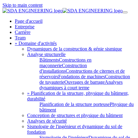
Skip to main content
Page d'accueil
Entreprise
Carrière
Team
» Domaine d'activités
Dynamiques de la construction & génie sismique
Analyse structurelle
Bâtiments
Constructions en
maçonnerie
Construction
d'installations
Constructions de citernes et de
réservoirs
Fondations de machines
Construction
de tuyauterie
Ouvrages de barrage
Analyses
dynamiques à court terme
» Planification de la structure, physique du bâtiment,
durabilité
Planification de la structure porteuse
Physique du
bâtiment
Conception de structures et physique du bâtiment
Analyses de sécurité
Sismologie de l'ingénieur et dynamique du sol de
fondation
Sismologie de l'ingénieur
Dynamique du sol de