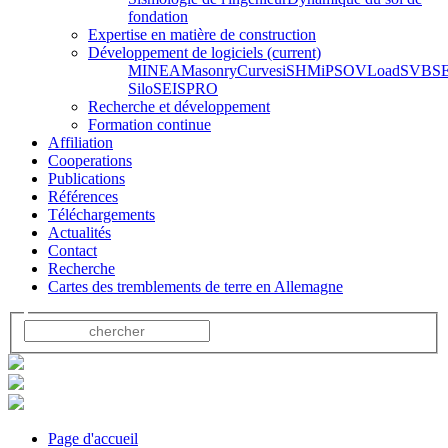
fondation
Expertise en matière de construction
Développement de logiciels
(current)
MINEA
MasonryCurves
iSHM
iPSO
VLoad
SVBS
Silo
SEISPRO
Recherche et développement
Formation continue
Affiliation
Cooperations
Publications
Références
Téléchargements
Actualités
Contact
Recherche
Cartes des tremblements de terre en Allemagne
Page d'accueil